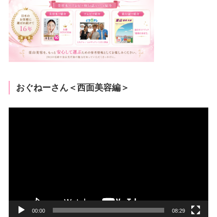
おぐねーさん＜西面美容編＞
動
画
プ
レ
ー
ヤ
ー
00:00
08:29