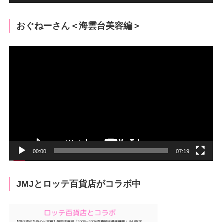
おぐねーさん＜海雲台美容編＞
動
画
プ
レ
ー
ヤ
ー
00:00
07:19
JMJとロッテ百貨店がコラボ中