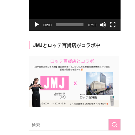
レ
ー
ヤ
ー
00:00
07:19
JMJとロッテ百貨店がコラボ中