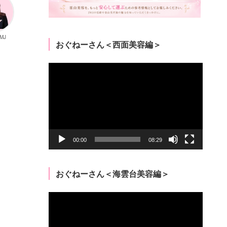
MJ
おぐねーさん＜西面美容編＞
動
画
プ
レ
ー
ヤ
ー
00:00
08:29
おぐねーさん＜海雲台美容編＞
動
画
プ