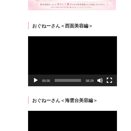
おぐねーさん＜西面美容編＞
動
画
プ
レ
ー
ヤ
ー
00:00
08:29
おぐねーさん＜海雲台美容編＞
動
画
プ