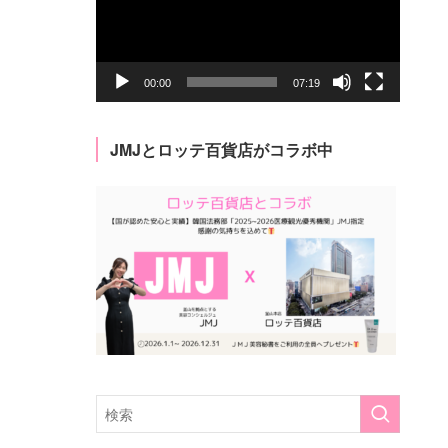
レ
ー
ヤ
ー
00:00
07:19
JMJとロッテ百貨店がコラボ中