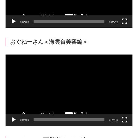
ー
00:00
08:29
おぐねーさん＜海雲台美容編＞
動
画
プ
レ
ー
ヤ
ー
00:00
07:19