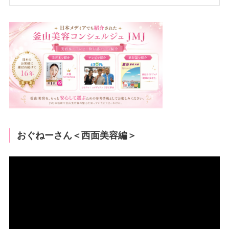
おぐねーさん＜西面美容編＞
動
画
プ
レ
ー
ヤ