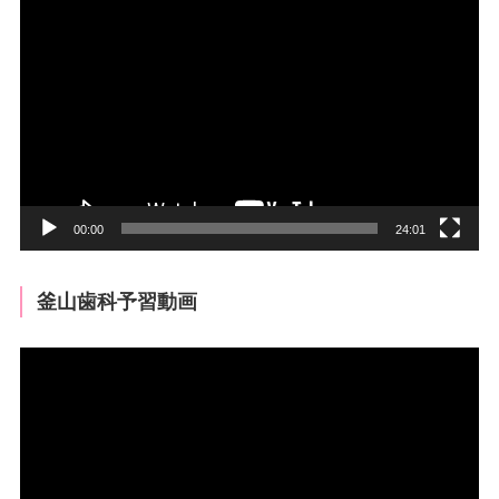
動
画
プ
レ
ー
ヤ
ー
00:00
24:01
釜山歯科予習動画
動
画
プ
レ
ー
ヤ